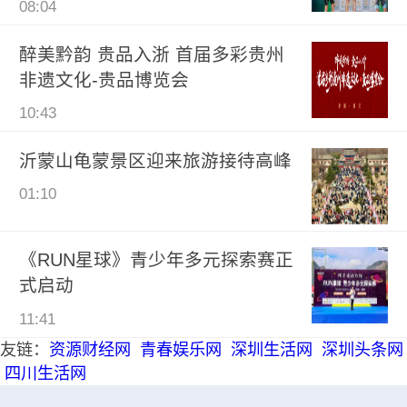
08:04
醉美黔韵 贵品入浙 首届多彩贵州
非遗文化-贵品博览会
10:43
沂蒙山龟蒙景区迎来旅游接待高峰
01:10
《RUN星球》青少年多元探索赛正
式启动
11:41
友链：
资源财经网
青春娱乐网
深圳生活网
深圳头条网
四川生活网