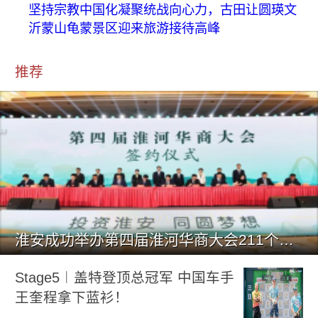
坚持宗教中国化凝聚统战向心力，古田让圆瑛文
沂蒙山龟蒙景区迎来旅游接待高峰
推荐
淮安成功举办第四届淮河华商大会211个签约项目 总投资1486.
Stage5︱盖特登顶总冠军 中国车手
王奎程拿下蓝衫！