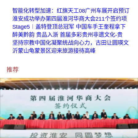
智能化转型加速：红旗天工08广州车展开启预订
淮安成功举办第四届淮河华商大会211个签约项
Stage5︱盖特登顶总冠军 中国车手王奎程拿下
醉美黔韵 贵品入浙 首届多彩贵州非遗文化-贵
坚持宗教中国化凝聚统战向心力，古田让圆瑛文
沂蒙山龟蒙景区迎来旅游接待高峰
推荐