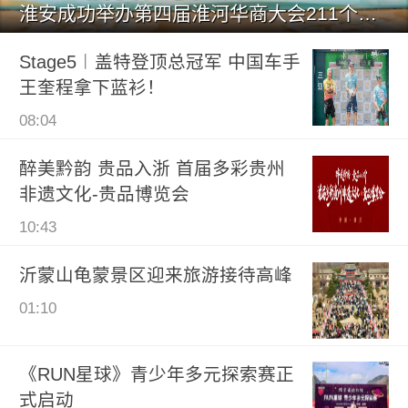
淮安成功举办第四届淮河华商大会211个签约项目 总投资1486.
Stage5︱盖特登顶总冠军 中国车手
王奎程拿下蓝衫！
08:04
醉美黔韵 贵品入浙 首届多彩贵州
非遗文化-贵品博览会
10:43
沂蒙山龟蒙景区迎来旅游接待高峰
01:10
《RUN星球》青少年多元探索赛正
式启动