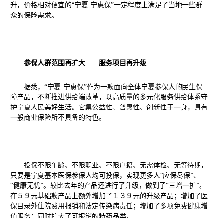
升，价格相对便宜的
“宁夏·宁惠保”
一定程度上满足了当地一些群
众的保险需求。
参保人群范围再扩大 服务项目再升级
据悉，“宁夏·宁惠保”作为一款面向全体
宁夏参保人
的民生保
障产品，
不断
推进供给端改革，以高质量的多元化
服务
供给体系守
护
宁夏
人民美好生活。
它
集公益性、普惠性、创新性于一身，具有
一般商业保险所不具备的特色。
投保
不限年龄、不限职业、不限户籍、无需体检、无等待期，
只要是宁夏基本医保参保人均可投保，实现更多人“应保尽保”、
“健康无忧”。较比去年的产品
还进行了升级，
做到了“三增一扩”。
在５９元基础款产品上额外增加了１３９元的
升级
产品
；
增加了医
保目录外住院费用报销和法定传染病责任
；
增加了
多项
免费健康增
值服务
；同时
扩大了可报销的特药品类
。