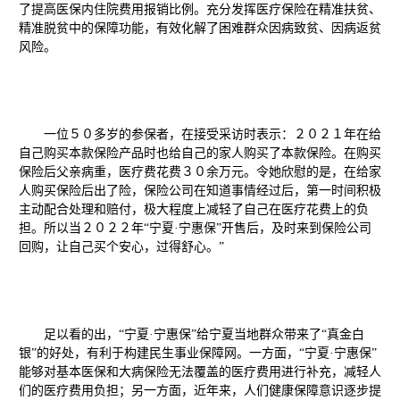
了提高医保内住院费用报销比例。充分发挥医疗保险在精准扶贫、
精准脱贫中的保障功能，有效化解了困难群众因病致贫、因病返贫
风险。
一
位
５０多岁的参保者，在接受采访时
表示
：２０２１年在给
自己购买本款保险产品时也给自己的家人购买了本款保险。在购买
保险后父亲病重，医疗费花费３０余万元。令她欣慰的是，在给家
人购买保险后出了险，保险公司在知道事情经过后，第一时间积极
主动配合处理和赔付，极大程度上减轻了自己在医疗花费上的负
担。所以当２０２２年“宁夏·宁惠保”开售后，及时来到保险公司
回购，让自己买个安心，过得舒心。”
足以看的出，
“宁夏·宁惠保”
给宁夏当地群众带来了“真金白
银”的好处，有利于构建民生事业保障网
。一方面，
“宁夏·宁惠保”
能够对基本医保和大病保险无法覆盖的医疗费用进行补充，减轻人
们的医疗费用负担；另一方面，近年来，人们健康保障意识逐步提