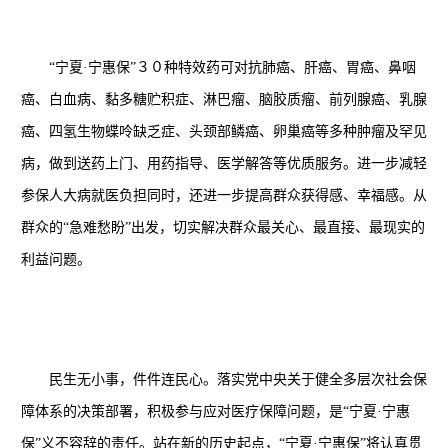
“宁夏·宁惠保”３０种特效药可对抗肺癌、肝癌、胃癌、鼻咽
癌、白血病、黏多糖贮积症、淋巴瘤、脑胶质瘤、前列腺癌、乳腺
癌、四氢生物蝶呤缺乏症、头颈部鳞癌、卵巢癌等多种肿瘤及罕见
病，做到送药上门、用药指导、医学解答等优质服务。进一步减轻
参保人大病就医负担同时，还进一步提高群众获得感、幸福感。从
群众的“急难愁盼”出发，切实解决群众最关心、最直接、最现实的
利益问题。
民生无小事，件件连民心。落实党中央关于健全多层次社会保
障体系的决策部署，积极参与应对医疗保障问题，是“宁夏·宁惠
保”义不容辞的责任。站在新的历史起点，“宁夏·宁惠保”将认真贯