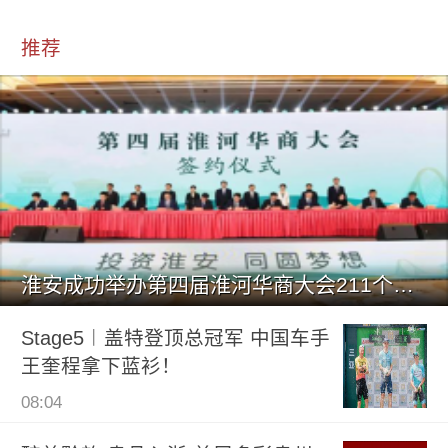
推荐
淮安成功举办第四届淮河华商大会211个签约项目 总投资1486.
Stage5︱盖特登顶总冠军 中国车手
王奎程拿下蓝衫！
08:04