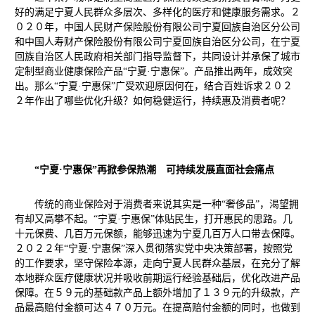
好的满足宁夏人民群众多层次、多样化的医疗和健康服务需求。２
０２０年，
中国人民财产保险股份有限公司宁夏回族自治区分公司
和中国人寿财产保险股份有限公司宁夏回族自治区
分公司，在宁夏
回族自治区人民政府相关部门指导监督下，
共同设计
并
承保了城市
定制型商业健康保险产品“宁夏·宁惠保”。
产品
推出两年，成效突
出。
那么
“宁夏·宁惠保”
广受欢迎原因何在，结合百姓诉求２
０２
２
年作出了哪些优化升级？如何稳健运行，持续惠及消费者呢？
“宁夏·宁惠保”
再掀参保热潮 可持续发展直面社会痛点
传统的商业保险对于消费者来说其实是一种“奢侈品”，渴望拥
有却又高攀不起。
“宁夏·宁惠保”
体贴民生，打开惠民的思路。几
十元保费、几百万元保额，能够迅速为宁夏几百万人口带去保障。
２０２２年
“宁夏·宁惠保”深入贯彻落实党中央决策部署，按照
党
的
工作要求，坚守保险本源，
走向宁夏人民群众
基层，在充分了解
本地群众医疗健康状况并吸收前期运行经验基础
后
，优化改进产品
保障
。
在５９元
的
基础款产品上额外增加了１３９元的
升级款
，产
品最高赔付金额可达４７０万元。
在提高赔付金额的同时，也做到