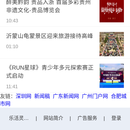
醉美黔韵 贵品入浙 首届多彩贵州
非遗文化-贵品博览会
10:43
沂蒙山龟蒙景区迎来旅游接待高峰
01:10
《RUN星球》青少年多元探索赛正
式启动
11:41
友链：
深圳网
新闻稿
广东新闻网
广州门户网
合肥城
市网
乐活灵武网
|
网站简介
|
广告服务
|
登录